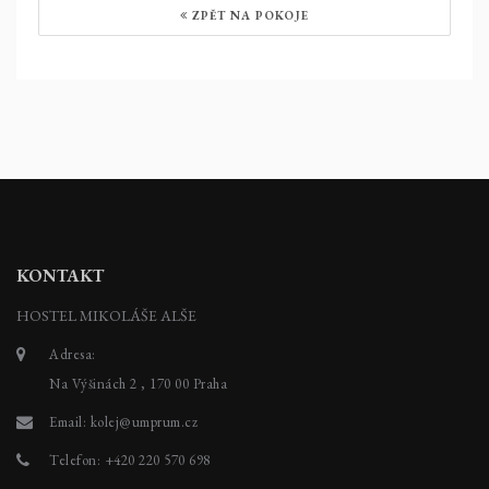
ZPĚT NA POKOJE
KONTAKT
HOSTEL MIKOLÁŠE ALŠE
Adresa:
Na Výšinách 2 , 170 00 Praha
Email:
kolej@umprum.cz
Telefon:
+420 220 570 698