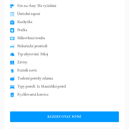
Fén na vlasy: Na vyžádání
Ústřední topení
Kuchyňka
Pračka
Mikrovlnná trouba
Nekuřácké prostředí
Typ ubytování: Pokoj
Závěsy
Ručník navíc
Toaletní potřeby zdarma
Typy postelí: 1x Manželská postel
Rychlovarná konvice
REZERVOVAT NYNÍ